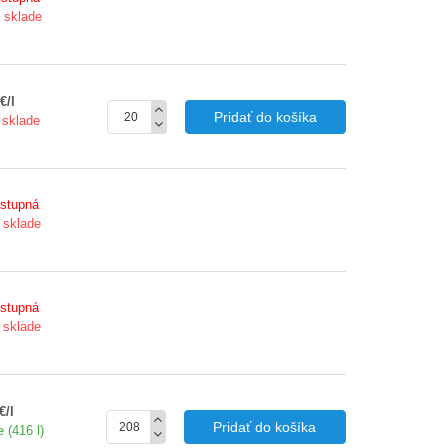
a sklade
€/l
Pridať do košíka
 sklade
stupná
 sklade
stupná
 sklade
€/l
Pridať do košíka
 (416 l)