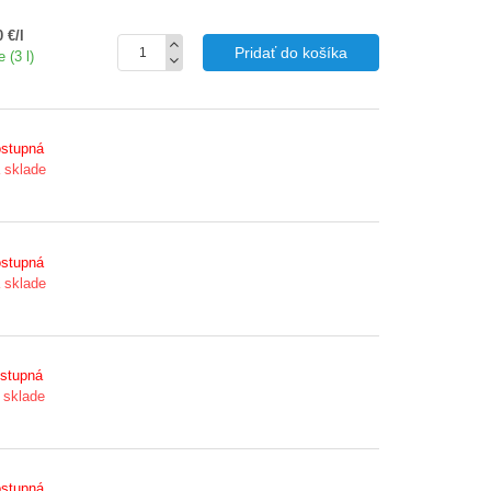
 €/l
Pridať do košíka
 (3 l)
stupná
a sklade
stupná
a sklade
stupná
 sklade
stupná