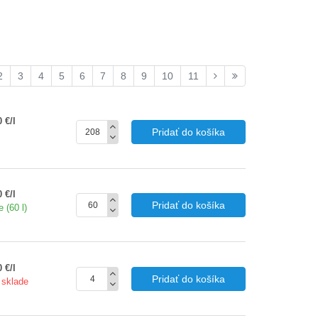
2
3
4
5
6
7
8
9
10
11
 €/l
Pridať do košíka
 €/l
Pridať do košíka
 (60 l)
 €/l
Pridať do košíka
 sklade