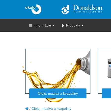
Informácie
Produkty
Oleje, mazivá a kvapaliny
Oleje, mazivá a kvapaliny