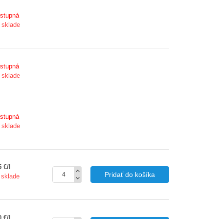
stupná
 sklade
stupná
 sklade
stupná
 sklade
 €/l
Pridať do košíka
 sklade
 €/l