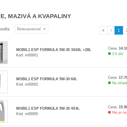
E, MAZIVÁ A KVAPALINY
Relevantnosť
podľa:
1
Cena:
14.10
MOBIL1 ESP FORMULA 5W-30 3X60L +28L
2-5 dní
Kód: m00001
Cena:
17.70
MOBIL1 ESP FORMULA 5W-30 60L
Na sklade
Kód: m00002
Cena:
15.90
MOBIL1 ESP FORMULA 5W-30 4X4L
Nie je na
Kód: m00005