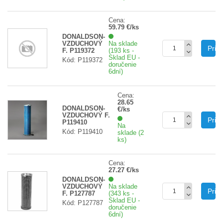
Cena:
59.79 €/ks
DONALDSON-
VZDUCHOVÝ
Na sklade
Prid
F. P119372
(193 ks -
Sklad EU -
Kód: P119372
doručenie
6dní)
Cena:
28.65
DONALDSON-
€/ks
VZDUCHOVÝ F.
Prid
P119410
Na
Kód: P119410
sklade (2
ks)
Cena:
27.27 €/ks
DONALDSON-
VZDUCHOVÝ
Na sklade
Prid
F. P127787
(343 ks -
Sklad EU -
Kód: P127787
doručenie
6dní)