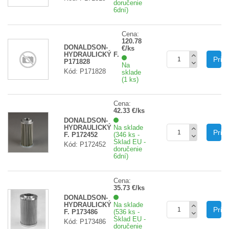
doručenie
6dní)
Cena:
120.78
DONALDSON-
€/ks
HYDRAULICKÝ F.
Prid
P171828
Na
Kód: P171828
sklade
(1 ks)
Cena:
42.33 €/ks
DONALDSON-
HYDRAULICKÝ
Na sklade
Prid
F. P172452
(346 ks -
Sklad EU -
Kód: P172452
doručenie
6dní)
Cena:
35.73 €/ks
DONALDSON-
HYDRAULICKÝ
Na sklade
Prid
F. P173486
(536 ks -
Sklad EU -
Kód: P173486
doručenie