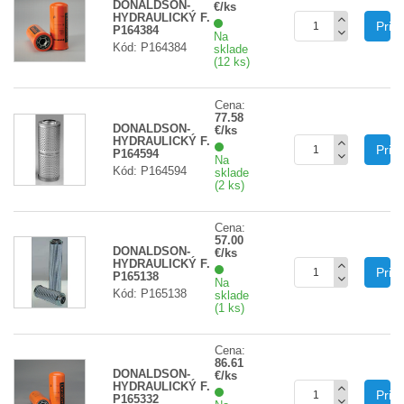
DONALDSON-
€/ks
HYDRAULICKÝ F.
Prid
P164384
Na
Kód: P164384
sklade
(12 ks)
Cena:
77.58
DONALDSON-
€/ks
HYDRAULICKÝ F.
Prid
P164594
Na
Kód: P164594
sklade
(2 ks)
Cena:
57.00
DONALDSON-
€/ks
HYDRAULICKÝ F.
Prid
P165138
Na
Kód: P165138
sklade
(1 ks)
Cena:
86.61
DONALDSON-
€/ks
HYDRAULICKÝ F.
Prid
P165332