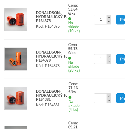
Cena:
53.64
DONALDSON-
€/ks
HYDRAULICKÝ F.
Prid
P164375
Na
Kód: P164375
sklade
(10 ks)
Cena:
59.73
DONALDSON-
€/ks
HYDRAULICKÝ F.
Prid
P164378
Na
Kód: P164378
sklade
(28 ks)
Cena:
71.16
DONALDSON-
€/ks
HYDRAULICKÝ F.
Prid
P164381
Na
Kód: P164381
sklade
(4 ks)
Cena:
69.21