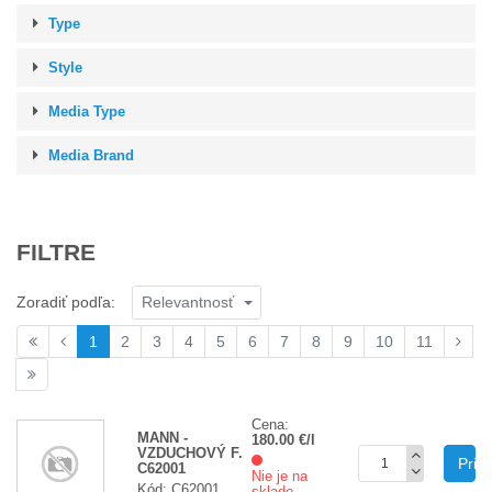
Type
Style
Media Type
Media Brand
FILTRE
Relevantnosť
Zoradiť podľa:
1
2
3
4
5
6
7
8
9
10
11
Cena:
MANN -
180.00 €/l
VZDUCHOVÝ F.
Prid
C62001
Nie je na
Kód: C62001
sklade