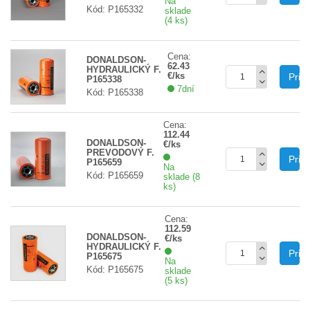
Na
Kód: P165332
sklade
(4 ks)
Cena:
DONALDSON-
62.43
HYDRAULICKÝ F.
€/ks
Prid
P165338
7dní
Kód: P165338
Cena:
112.44
DONALDSON-
€/ks
PREVODOVÝ F.
Prid
P165659
Na
Kód: P165659
sklade (8
ks)
Cena:
112.59
DONALDSON-
€/ks
HYDRAULICKÝ F.
Prid
P165675
Na
Kód: P165675
sklade
(5 ks)