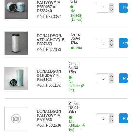
€/ks
PALIVOVÝ F.
P550057 =
Prid
P553240
Na
sklade
Kód: P550057
(17 ks)
Cena:
DONALDSON-
35.64
VZDUCHOVÝ F.
€/ks
Prid
P827653
7dní
Kód: P827653
Cena:
34.38
DONALDSON-
€/ks
OLEJOVÝ F.
Prid
P551102
Na
Kód: P551102
sklade (8
ks)
Cena:
32.94
DONALDSON-
€/ks
PALIVOVÝ F.
Prid
P502536
Na
Kód: P502536
sklade (9
ks)