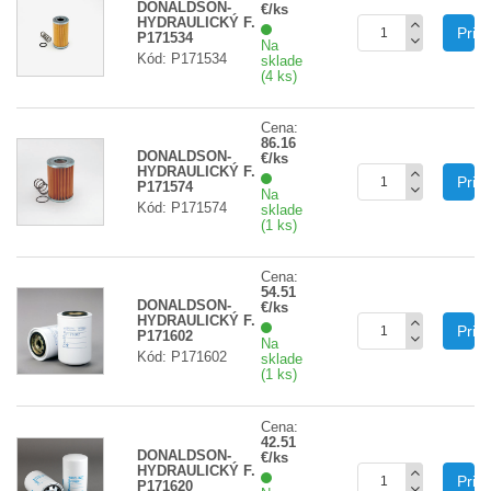
DONALDSON-
€/ks
HYDRAULICKÝ F.
Prid
P171534
Na
Kód: P171534
sklade
(4 ks)
Cena:
86.16
DONALDSON-
€/ks
HYDRAULICKÝ F.
Prid
P171574
Na
Kód: P171574
sklade
(1 ks)
Cena:
54.51
DONALDSON-
€/ks
HYDRAULICKÝ F.
Prid
P171602
Na
Kód: P171602
sklade
(1 ks)
Cena:
42.51
DONALDSON-
€/ks
HYDRAULICKÝ F.
Prid
P171620