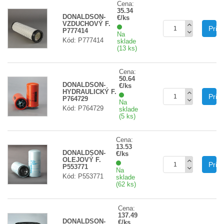
Cena:
35.34
DONALDSON-
€/ks
VZDUCHOVÝ F.
Prid
P777414
Na
Kód: P777414
sklade
(13 ks)
Cena:
50.64
DONALDSON-
€/ks
HYDRAULICKÝ F.
Prid
P764729
Na
Kód: P764729
sklade
(5 ks)
Cena:
13.53
DONALDSON-
€/ks
OLEJOVÝ F.
Prid
P553771
Na
Kód: P553771
sklade
(62 ks)
Cena:
137.49
DONALDSON-
€/ks