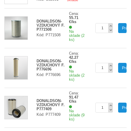
Cena:
55.71
DONALDSON-
€/ks
VZDUCHOVÝ F.
Prid
P771508
Na
Kód: P771508
sklade (2
ks)
Cena:
42.27
DONALDSON-
€/ks
VZDUCHOVÝ F.
Prid
P776696
Na
Kód: P776696
sklade (2
ks)
Cena:
91.47
DONALDSON-
€/ks
VZDUCHOVÝ F.
Prid
P777409
Na
Kód: P777409
sklade (9
ks)