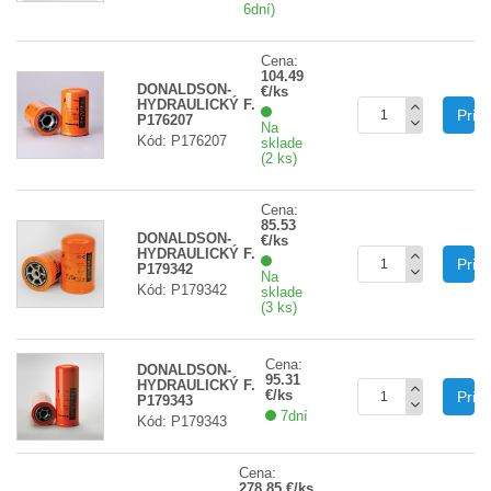
6dní)
Cena:
104.49
DONALDSON-
€/ks
HYDRAULICKÝ F.
Prid
P176207
Na
Kód: P176207
sklade
(2 ks)
Cena:
85.53
DONALDSON-
€/ks
HYDRAULICKÝ F.
Prid
P179342
Na
Kód: P179342
sklade
(3 ks)
Cena:
DONALDSON-
95.31
HYDRAULICKÝ F.
€/ks
Prid
P179343
7dní
Kód: P179343
Cena:
278.85 €/ks