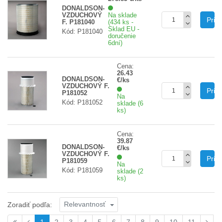
DONALDSON-
VZDUCHOVÝ
Na sklade
Prid
F. P181040
(434 ks -
Sklad EU -
Kód: P181040
doručenie
6dní)
Cena:
26.43
DONALDSON-
€/ks
VZDUCHOVÝ F.
Prid
P181052
Na
Kód: P181052
sklade (6
ks)
Cena:
39.87
DONALDSON-
€/ks
VZDUCHOVÝ F.
Prid
P181059
Na
Kód: P181059
sklade (2
ks)
Relevantnosť
Zoradiť podľa: