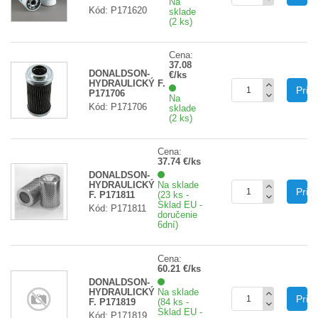
Na
Kód: P171620
sklade
(2 ks)
Cena:
37.08
DONALDSON-
€/ks
HYDRAULICKÝ F.
Prid
P171706
Na
Kód: P171706
sklade
(2 ks)
Cena:
37.74 €/ks
DONALDSON-
HYDRAULICKÝ
Na sklade
Prid
F. P171811
(23 ks -
Sklad EU -
Kód: P171811
doručenie
6dní)
Cena:
60.21 €/ks
DONALDSON-
HYDRAULICKÝ
Na sklade
Prid
F. P171819
(84 ks -
Sklad EU -
Kód: P171819