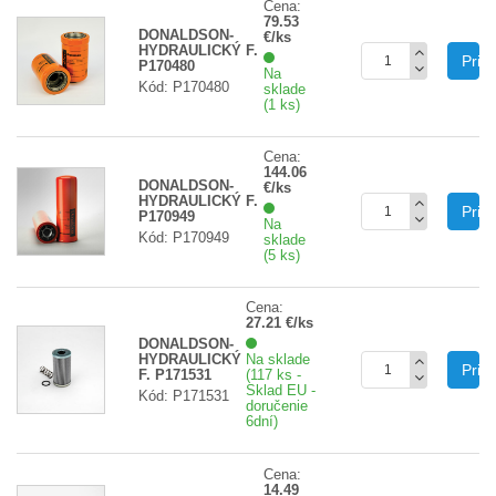
Cena:
79.53
DONALDSON-
€/ks
HYDRAULICKÝ F.
Prid
P170480
Na
Kód: P170480
sklade
(1 ks)
Cena:
144.06
DONALDSON-
€/ks
HYDRAULICKÝ F.
Prid
P170949
Na
Kód: P170949
sklade
(5 ks)
Cena:
27.21 €/ks
DONALDSON-
HYDRAULICKÝ
Na sklade
Prid
F. P171531
(117 ks -
Sklad EU -
Kód: P171531
doručenie
6dní)
Cena:
14.49