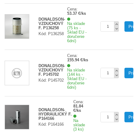
Cena:
53.37 €/ks
DONALDSON-
VZDUCHOVÝ
Na sklade
Prid
F. P136258
(75 ks -
Sklad EU -
Kód: P136258
doručenie
6dní)
Cena:
155.94 €/ks
DONALDSON-
VZDUCHOVÝ
Na sklade
Prid
F. P145702
(144 ks -
Sklad EU -
Kód: P145702
doručenie
6dní)
Cena:
81.84
DONALDSON-
€/ks
HYDRAULICKÝ F.
Prid
P164166
Na
Kód: P164166
sklade
(3 ks)