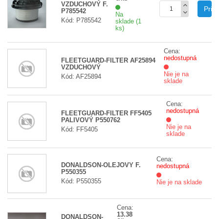
VZDUCHOVÝ F.
Prid
P785542
Na
Kód: P785542
sklade (1
ks)
Cena:
nedostupná
FLEETGUARD-FILTER AF25894
VZDUCHOVÝ
Nie je na
Kód: AF25894
sklade
Cena:
nedostupná
FLEETGUARD-FILTER FF5405
PALIVOVÝ P550762
Nie je na
Kód: FF5405
sklade
Cena:
DONALDSON-OLEJOVÝ F.
nedostupná
P550355
Kód: P550355
Nie je na sklade
Cena:
13.38
DONALDSON-